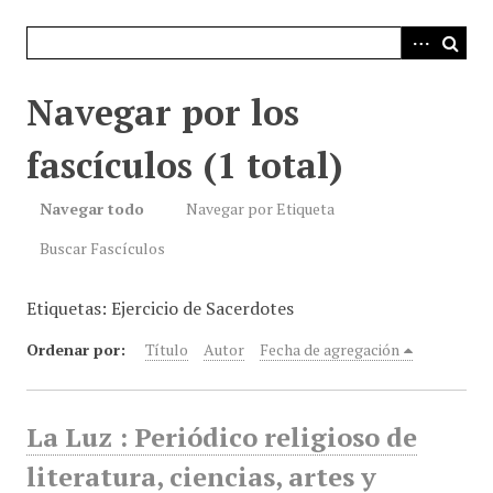
i
n
c
i
Navegar por los
p
a
fascículos (1 total)
l
Navegar todo
Navegar por Etiqueta
Buscar Fascículos
Etiquetas: Ejercicio de Sacerdotes
Ordenar por:
Título
Autor
Fecha de agregación
La Luz : Periódico religioso de
literatura, ciencias, artes y