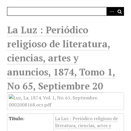
i
n
c
i
La Luz : Periódico
p
a
religioso de literatura,
l
ciencias, artes y
anuncios, 1874, Tomo 1,
No 65, Septiembre 20
Título:
La Luz : Periódico religioso de
literatura, ciencias, artes y