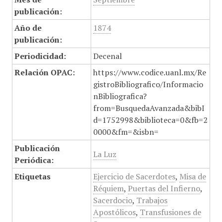
publicación:
Año de
1874
publicación:
Periodicidad:
Decenal
Relación OPAC:
https://www.codice.uanl.mx/Re
gistroBibliografico/Informacio
nBibliografica?
from=BusquedaAvanzada&bibI
d=1752998&biblioteca=0&fb=2
0000&fm=&isbn=
Publicación
La Luz
Periódica:
Etiquetas
Ejercicio de Sacerdotes
,
Misa de
Réquiem
,
Puertas del Infierno
,
Sacerdocio
,
Trabajos
Apostólicos
,
Transfusiones de