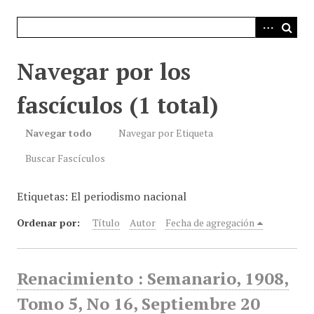
i
n
c
i
Navegar por los
p
a
fascículos (1 total)
l
Navegar todo
Navegar por Etiqueta
Buscar Fascículos
Etiquetas: El periodismo nacional
Ordenar por:
Título
Autor
Fecha de agregación
Renacimiento : Semanario, 1908,
Tomo 5, No 16, Septiembre 20