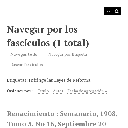
i
n
c
i
Navegar por los
p
a
fascículos (1 total)
l
Navegar todo
Navegar por Etiqueta
Buscar Fascículos
Etiquetas: Infringe las Leyes de Reforma
Ordenar por:
Título
Autor
Fecha de agregación
Renacimiento : Semanario, 1908,
Tomo 5, No 16, Septiembre 20