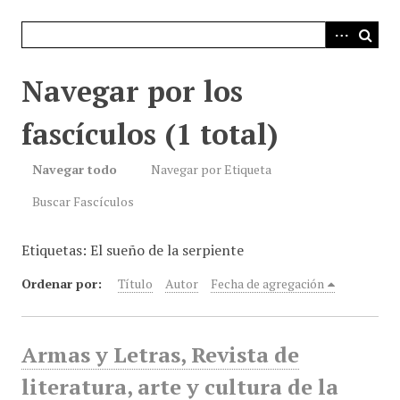
i
n
c
i
Navegar por los
p
a
fascículos (1 total)
l
Navegar todo
Navegar por Etiqueta
Buscar Fascículos
Etiquetas: El sueño de la serpiente
Ordenar por:
Título
Autor
Fecha de agregación
Armas y Letras, Revista de
literatura, arte y cultura de la