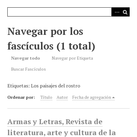
i
n
c
i
Navegar por los
p
a
fascículos (1 total)
l
Navegar todo
Navegar por Etiqueta
Buscar Fascículos
Etiquetas: Los paisajes del rostro
Ordenar por:
Título
Autor
Fecha de agregación
Armas y Letras, Revista de
literatura, arte y cultura de la