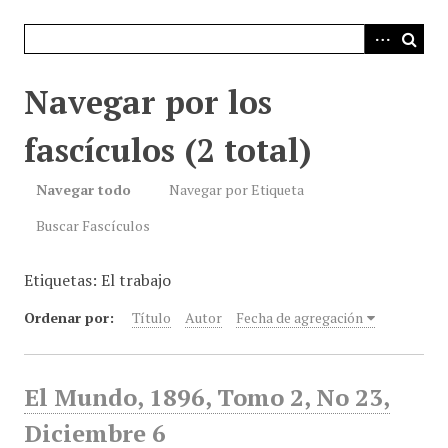
i
n
c
i
Navegar por los
p
a
fascículos (2 total)
l
Navegar todo
Navegar por Etiqueta
Buscar Fascículos
Etiquetas: El trabajo
Ordenar por:
Título
Autor
Fecha de agregación
El Mundo, 1896, Tomo 2, No 23,
Diciembre 6