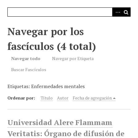
i
n
c
i
Navegar por los
p
a
fascículos (4 total)
l
Navegar todo
Navegar por Etiqueta
Buscar Fascículos
Etiquetas: Enfermedades mentales
Ordenar por:
Título
Autor
Fecha de agregación
Universidad Alere Flammam
Veritatis: Órgano de difusión de