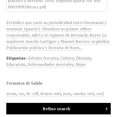
Periódico que varió su periodicidad entre bisemanal y
semanal. Ignacio J. Mendoza su primer editor
responsable, adicto al régimen de Bernardo Reyes. Lo
suplieron Aurelio Lartigue y Manuel Barrero Argüelles.
Publicación política y literaria de fines…
Etiquetas:
Árboles frutales
,
Cultivo
,
Dionisia
,
Educación
,
Enfermedades mentales
,
Mujer
Formatos de Salida
atom
,
csv
,
dc-rdf
,
dcmes-xml
,
json
,
omeka-xml
,
rss2
Refine search