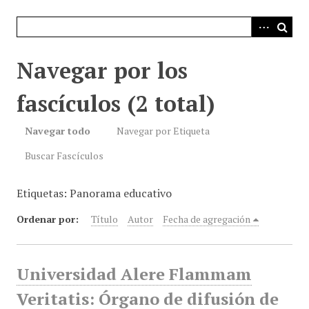
i
n
c
i
Navegar por los
p
a
fascículos (2 total)
l
Navegar todo
Navegar por Etiqueta
Buscar Fascículos
Etiquetas: Panorama educativo
Ordenar por:
Título
Autor
Fecha de agregación
Universidad Alere Flammam
Veritatis: Órgano de difusión de