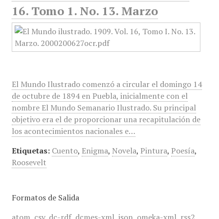
16. Tomo 1. No. 13. Marzo
El Mundo Ilustrado comenzó a circular el domingo 14
de octubre de 1894 en Puebla, inicialmente con el
nombre El Mundo Semanario Ilustrado. Su principal
objetivo era el de proporcionar una recapitulación de
los acontecimientos nacionales e…
Etiquetas:
Cuento
,
Enigma
,
Novela
,
Pintura
,
Poesía
,
Roosevelt
Formatos de Salida
atom
,
csv
,
dc-rdf
,
dcmes-xml
,
json
,
omeka-xml
,
rss2