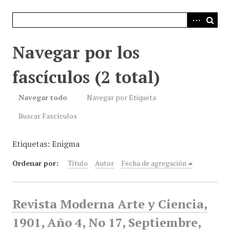
i
n
c
i
Navegar por los
p
a
fascículos (2 total)
l
Navegar todo
Navegar por Etiqueta
Buscar Fascículos
Etiquetas: Enigma
Ordenar por:
Título
Autor
Fecha de agregación
Revista Moderna Arte y Ciencia,
1901, Año 4, No 17, Septiembre,