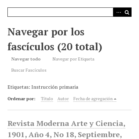
i
n
c
i
Navegar por los
p
a
fascículos (20 total)
l
Navegar todo
Navegar por Etiqueta
Buscar Fascículos
Etiquetas: Instrucción primaria
Ordenar por:
Título
Autor
Fecha de agregación
Revista Moderna Arte y Ciencia,
1901, Año 4, No 18, Septiembre,