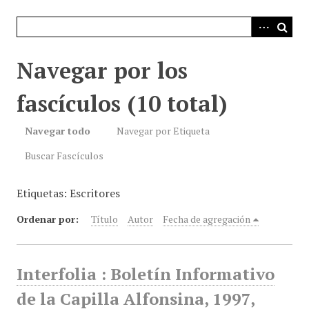
i
n
c
i
Navegar por los
p
a
fascículos (10 total)
l
Navegar todo
Navegar por Etiqueta
Buscar Fascículos
Etiquetas: Escritores
Ordenar por:
Título
Autor
Fecha de agregación
Interfolia : Boletín Informativo
de la Capilla Alfonsina, 1997,