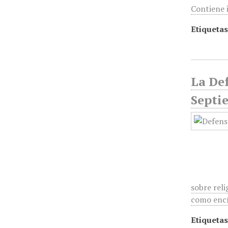
Contiene 
Etiquetas
La Def
Septi
sobre reli
como encí
Etiquetas