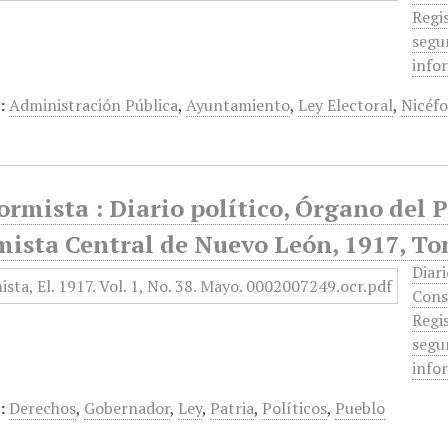
Regi
segun
info
:
Administración Pública
,
Ayuntamiento
,
Ley Electoral
,
Nicéf
ormista : Diario político, Órgano del 
mista Central de Nuevo León, 1917, To
Diari
Cons
Regi
segun
info
:
Derechos
,
Gobernador
,
Ley
,
Patria
,
Políticos
,
Pueblo