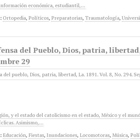
información económica, estudiantil,…
:
Ortopedia
,
Políticos
,
Preparatorias
,
Traumatología
,
Univers
ensa del Pueblo, Dios, patria, libertad
embre 29
gión, y el estado del catolicismo en el estado, México y el mun
clicas. Asimismo,…
:
Educación
,
Fiestas
,
Inundaciones
,
Locomotoras
,
Música
,
Polí