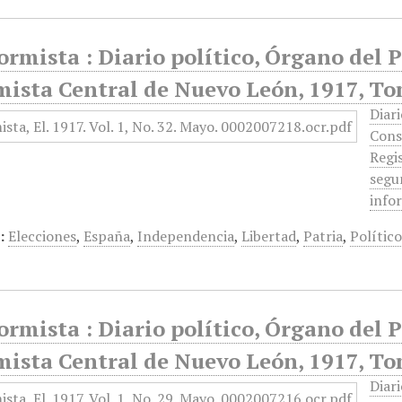
ormista : Diario político, Órgano del 
mista Central de Nuevo León, 1917, To
Diari
Cons
Regi
segun
info
:
Elecciones
,
España
,
Independencia
,
Libertad
,
Patria
,
Político
ormista : Diario político, Órgano del 
mista Central de Nuevo León, 1917, To
Diari