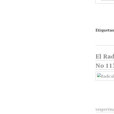
Etiquetas
El Rad
No 113
vespertina