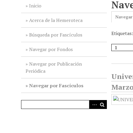
Nave
i
Inicio
n
Navegar
c
Acerca de la Hemeroteca
i
Etiquetas:
p
Búsqueda por Fascículos
a
l
Navegar por Fondos
Navegar por Publicación
Periódica
Univer
Navegar por Fascículos
Marzo