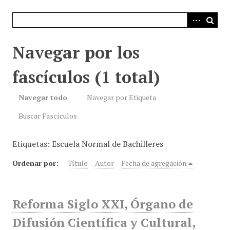
i
n
c
i
Navegar por los
p
a
fascículos (1 total)
l
Navegar todo
Navegar por Etiqueta
Buscar Fascículos
Etiquetas: Escuela Normal de Bachilleres
Ordenar por:
Título
Autor
Fecha de agregación
Reforma Siglo XXI, Órgano de
Difusión Científica y Cultural,