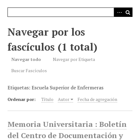
i
n
c
i
Navegar por los
p
a
fascículos (1 total)
l
Navegar todo
Navegar por Etiqueta
Buscar Fascículos
Etiquetas: Escuela Superior de Enfermeras
Ordenar por:
Título
Autor
Fecha de agregación
Memoria Universitaria : Boletín
del Centro de Documentación y