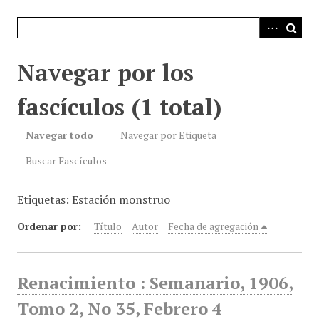
i
n
c
i
Navegar por los
p
a
fascículos (1 total)
l
Navegar todo
Navegar por Etiqueta
Buscar Fascículos
Etiquetas: Estación monstruo
Ordenar por:
Título
Autor
Fecha de agregación
Renacimiento : Semanario, 1906,
Tomo 2, No 35, Febrero 4