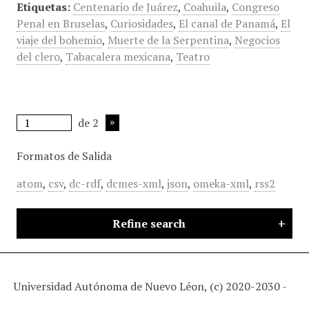
Etiquetas:
Centenario de Juárez
,
Coahuila
,
Congreso
Penal en Bruselas
,
Curiosidades
,
El canal de Panamá
,
El
viaje del bohemio
,
Muerte de la Serpentina
,
Negocios
del clero
,
Tabacalera mexicana
,
Teatro
de 2
Formatos de Salida
atom
,
csv
,
dc-rdf
,
dcmes-xml
,
json
,
omeka-xml
,
rss2
Refine search
Universidad Autónoma de Nuevo Léon, (c) 2020-2030 -