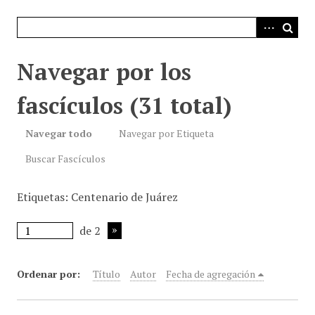
i
n
c
i
Navegar por los
p
a
fascículos (31 total)
l
Navegar todo
Navegar por Etiqueta
Buscar Fascículos
Etiquetas: Centenario de Juárez
de 2
Ordenar por:
Título
Autor
Fecha de agregación