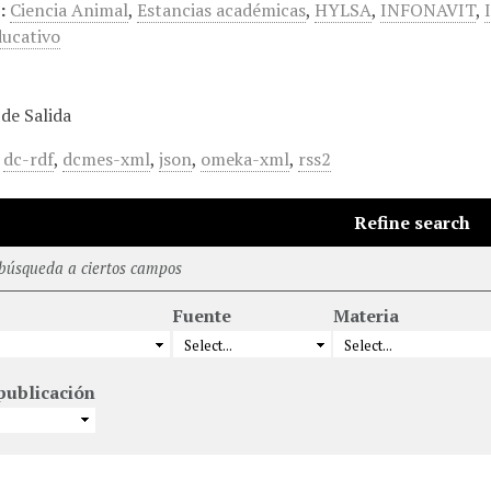
:
Ciencia Animal
,
Estancias académicas
,
HYLSA
,
INFONAVIT
,
ucativo
de Salida
,
dc-rdf
,
dcmes-xml
,
json
,
omeka-xml
,
rss2
Refine search
 búsqueda a ciertos campos
Fuente
Materia
publicación