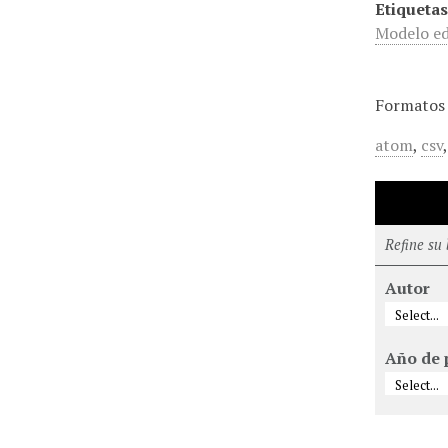
Etiquetas
Modelo ed
Formatos 
atom
,
csv
Refine su
Autor
Año de 