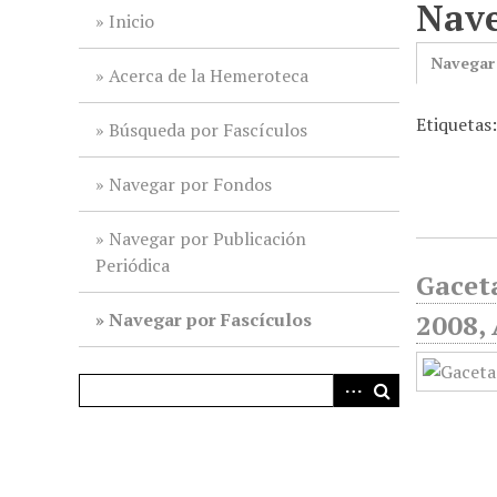
Nave
i
Inicio
n
Navegar
c
Acerca de la Hemeroteca
i
Etiquetas
p
Búsqueda por Fascículos
a
l
Navegar por Fondos
Navegar por Publicación
Periódica
Gaceta
Navegar por Fascículos
2008, 