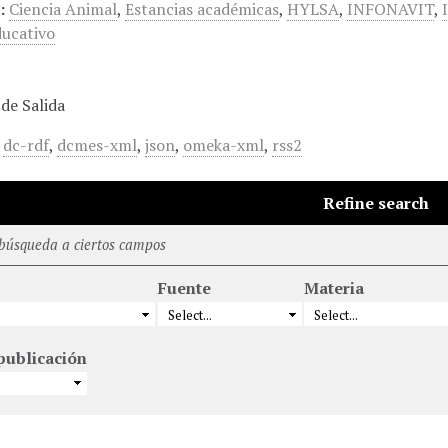
:
Ciencia Animal
,
Estancias académicas
,
HYLSA
,
INFONAVIT
,
ucativo
de Salida
,
dc-rdf
,
dcmes-xml
,
json
,
omeka-xml
,
rss2
Refine search
 búsqueda a ciertos campos
Fuente
Materia
publicación