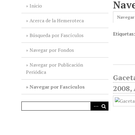
Nave
i
Inicio
n
Navegar
c
Acerca de la Hemeroteca
i
Etiquetas
p
Búsqueda por Fascículos
a
l
Navegar por Fondos
Navegar por Publicación
Periódica
Gaceta
Navegar por Fascículos
2008, 