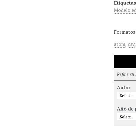
Etiquetas
Modelo ed
Formatos 
atom
,
csv
Refine su
Autor
Año de 