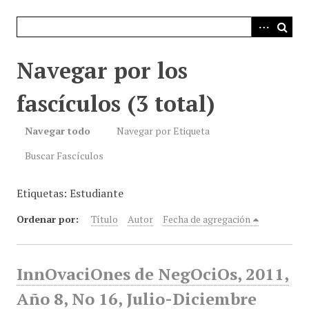
i
n
c
i
Navegar por los
p
a
fascículos (3 total)
l
Navegar todo
Navegar por Etiqueta
Buscar Fascículos
Etiquetas: Estudiante
Ordenar por:
Título
Autor
Fecha de agregación
InnOvaciOnes de NegOciOs, 2011,
Año 8, No 16, Julio-Diciembre