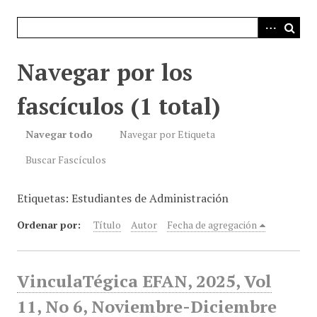
i
n
c
i
Navegar por los
p
a
fascículos (1 total)
l
Navegar todo
Navegar por Etiqueta
Buscar Fascículos
Etiquetas: Estudiantes de Administración
Ordenar por:
Título
Autor
Fecha de agregación
VinculaTégica EFAN, 2025, Vol
11, No 6, Noviembre-Diciembre