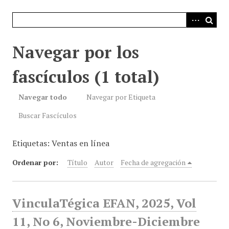
i
n
c
i
Navegar por los
p
a
fascículos (1 total)
l
Navegar todo
Navegar por Etiqueta
Buscar Fascículos
Etiquetas: Ventas en línea
Ordenar por:
Título
Autor
Fecha de agregación
VinculaTégica EFAN, 2025, Vol
11, No 6, Noviembre-Diciembre