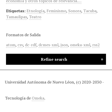
economía y otros tópicos de relevancia.…
Etiquetas:
Etnología
,
Feminismo
,
Sonora
,
Tacuba
,
Tamaulipas
,
Teatro
Formatos de Salida
atom
,
csv
,
dc-rdf
,
dcmes-xml
,
json
,
omeka-xml
,
rss2
Refine search
Universidad Autónoma de Nuevo Léon, (c) 2020-2030 -
Tecnología de
Omeka
.