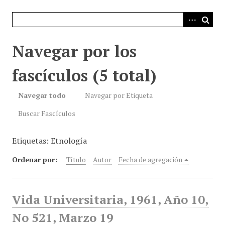
i
n
c
i
Navegar por los
p
a
fascículos (5 total)
l
Navegar todo
Navegar por Etiqueta
Buscar Fascículos
Etiquetas: Etnología
Ordenar por:
Título
Autor
Fecha de agregación
Vida Universitaria, 1961, Año 10,
No 521, Marzo 19