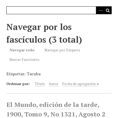
i
n
c
i
Navegar por los
p
a
fascículos (3 total)
l
Navegar todo
Navegar por Etiqueta
Buscar Fascículos
Etiquetas: Tacuba
Ordenar por:
Título
Autor
Fecha de agregación
El Mundo, edición de la tarde,
1900, Tomo 9, No 1321, Agosto 2