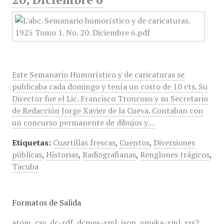
Este Semanario Humorístico y de caricaturas se
publicaba cada domingo y tenía un costo de 10 cts. Su
Director fue el Lic. Francisco Troncoso y su Secretario
de Redacción Jorge Xavier de la Cueva. Contaban con
un concurso permanente de dibujos y…
Etiquetas:
Cuartillas frescas
,
Cuentos
,
Diversiones
públicas
,
Historias
,
Radiografianas
,
Renglones trágicos
,
Tacuba
Formatos de Salida
atom
,
csv
,
dc-rdf
,
dcmes-xml
,
json
,
omeka-xml
,
rss2