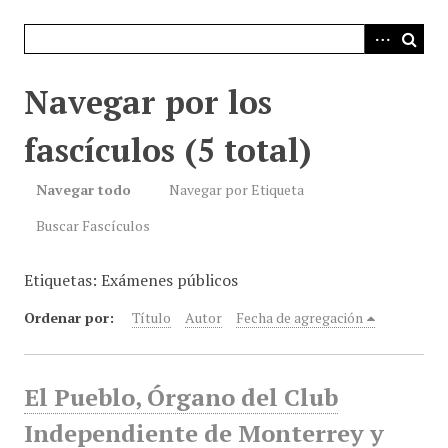
i
n
c
i
Navegar por los
p
a
fascículos (5 total)
l
Navegar todo
Navegar por Etiqueta
Buscar Fascículos
Etiquetas: Exámenes públicos
Ordenar por:
Título
Autor
Fecha de agregación
El Pueblo, Órgano del Club
Independiente de Monterrey y