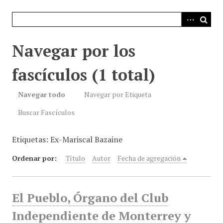
i
n
c
i
Navegar por los
p
a
fascículos (1 total)
l
Navegar todo
Navegar por Etiqueta
Buscar Fascículos
Etiquetas: Ex-Mariscal Bazaine
Ordenar por:
Título
Autor
Fecha de agregación
El Pueblo, Órgano del Club
Independiente de Monterrey y