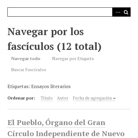
i
n
c
i
Navegar por los
p
a
fascículos (12 total)
l
Navegar todo
Navegar por Etiqueta
Buscar Fascículos
Etiquetas: Ensayos literarios
Ordenar por:
Título
Autor
Fecha de agregación
El Pueblo, Órgano del Gran
Círculo Independiente de Nuevo