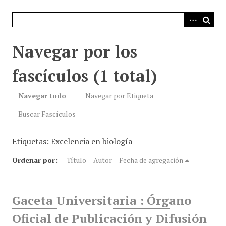
i
n
c
i
Navegar por los
p
a
fascículos (1 total)
l
Navegar todo
Navegar por Etiqueta
Buscar Fascículos
Etiquetas: Excelencia en biología
Ordenar por:
Título
Autor
Fecha de agregación
Gaceta Universitaria : Órgano
Oficial de Publicación y Difusión