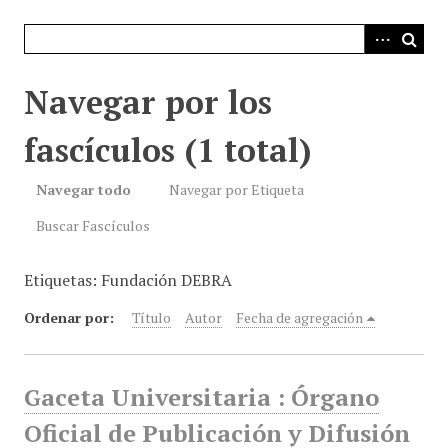
i
n
c
i
Navegar por los
p
a
fascículos (1 total)
l
Navegar todo
Navegar por Etiqueta
Buscar Fascículos
Etiquetas: Fundación DEBRA
Ordenar por:
Título
Autor
Fecha de agregación
Gaceta Universitaria : Órgano
Oficial de Publicación y Difusión