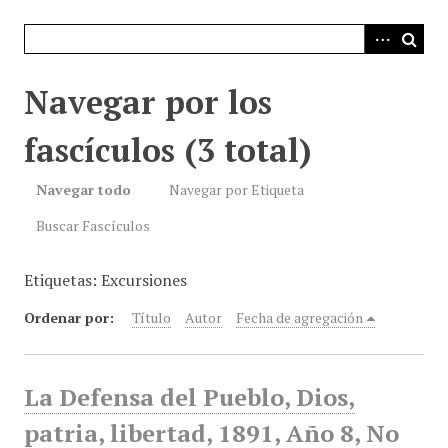
i
n
c
i
Navegar por los
p
a
fascículos (3 total)
l
Navegar todo
Navegar por Etiqueta
Buscar Fascículos
Etiquetas: Excursiones
Ordenar por:
Título
Autor
Fecha de agregación
La Defensa del Pueblo, Dios,
patria, libertad, 1891, Año 8, No