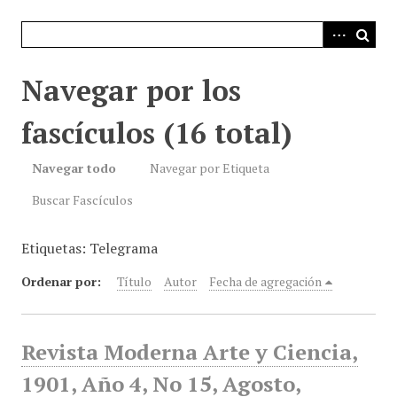
i
n
c
i
Navegar por los
p
a
fascículos (16 total)
l
Navegar todo
Navegar por Etiqueta
Buscar Fascículos
Etiquetas: Telegrama
Ordenar por:
Título
Autor
Fecha de agregación
Revista Moderna Arte y Ciencia,
1901, Año 4, No 15, Agosto,