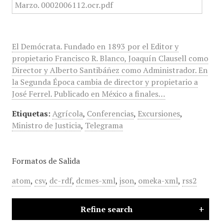
El Demócrata. Fundado en 1893 por el Editor y
propietario Francisco R. Blanco, Joaquín Clausell como
Director y Alberto Santibáñez como Administrador. En
la Segunda Época cambia de director y propietario a
José Ferrel. Publicado en México a finales…
Etiquetas:
Agrícola
,
Conferencias
,
Excursiones
,
Ministro de Justicia
,
Telegrama
Formatos de Salida
atom
,
csv
,
dc-rdf
,
dcmes-xml
,
json
,
omeka-xml
,
rss2
Refine search