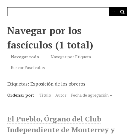
i
n
c
i
Navegar por los
p
a
fascículos (1 total)
l
Navegar todo
Navegar por Etiqueta
Buscar Fascículos
Etiquetas: Exposición de los obreros
Ordenar por:
Título
Autor
Fecha de agregación
El Pueblo, Órgano del Club
Independiente de Monterrey y