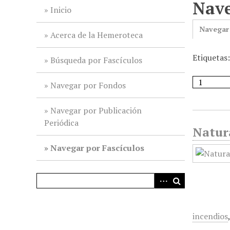
Nave
i
Inicio
n
Navegar
c
Acerca de la Hemeroteca
i
Etiquetas
p
Búsqueda por Fascículos
a
l
Navegar por Fondos
Navegar por Publicación
Periódica
Natura
Navegar por Fascículos
incendios