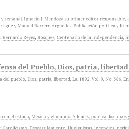
 y semanal. Ignacio J. Mendoza su primer editor responsable, 
rtigue y Manuel Barrero Argüelles. Publicación política y lite
:
Bernardo Reyes
,
Bosques
,
Centenario de la Independencia
,
i
ensa del Pueblo, Dios, patria, libertad
mo en el estado, México y el mundo. Además, publica discursos
:
Catolicismo
,
Descarrilamiento
,
Huelguistas
,
incendios
,
perjui