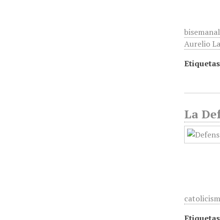
bisemanal
Aurelio La
Etiquetas
La Def
catolicis
Etiquetas