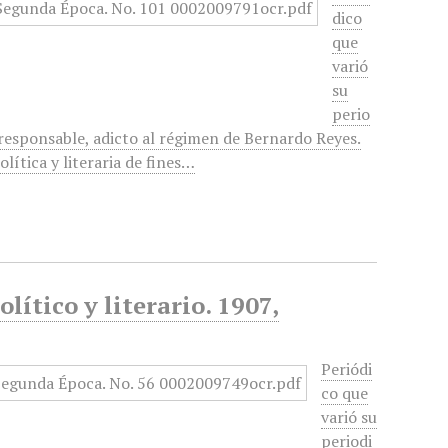
dico
que
varió
su
perio
 responsable, adicto al régimen de Bernardo Reyes.
lítica y literaria de fines…
lítico y literario. 1907,
Periódi
co que
varió su
periodi