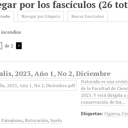
gar por los fascículos (26 tot
 todo
Navegar por Etiqueta
Buscar Fascículos
: incendios
de 2
lis, 2023, Año 1, No 2, Diciembre
Naturalis es una revist
de la Facultad de Cienc
2023. Y está dirigida 
conservación de los…
Etiquetas:
Cigarra
,
Co
,
Paisajismo
,
Roturación
,
Suelo