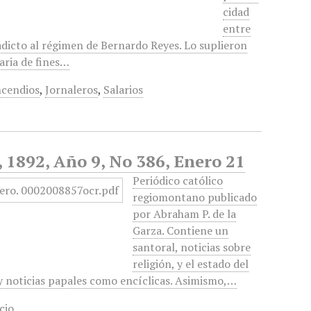
cidad
entre
adicto al régimen de Bernardo Reyes. Lo suplieron
raria de fines…
ncendios
,
Jornaleros
,
Salarios
, 1892, Año 9, No 386, Enero 21
Periódico católico
regiomontano publicado
por Abraham P. de la
Garza. Contiene un
santoral, noticias sobre
religión, y el estado del
 y noticias papales como encíclicas. Asimismo,…
cio