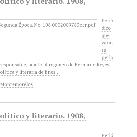
lítico y literario. 1908,
Perió
dico
que
varió
su
perio
 responsable, adicto al régimen de Bernardo Reyes.
lítica y literaria de fines…
,
Montemorelos
lítico y literario. 1908,
Perió