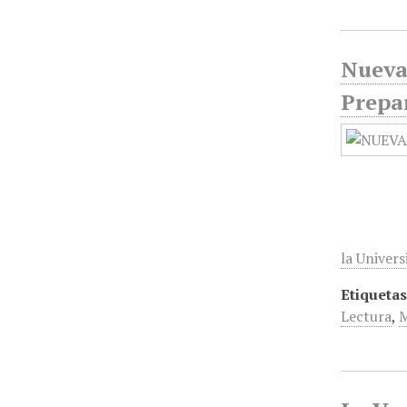
Nueva 
Prepar
la Univer
Etiquetas
Lectura
,
M