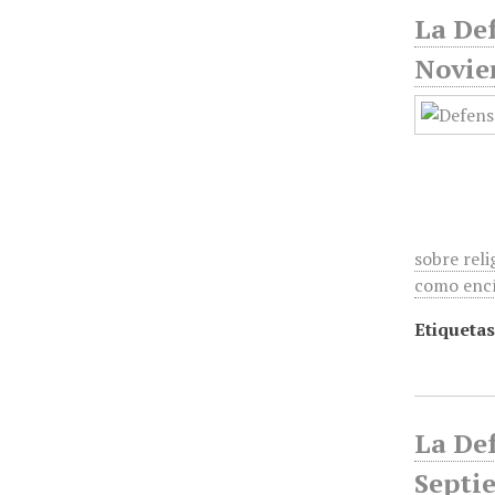
La Def
Novie
sobre reli
como encí
Etiquetas
La Def
Septi