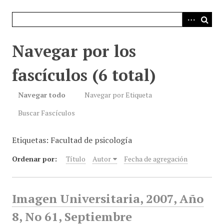
i
n
c
i
Navegar por los
p
a
fascículos (6 total)
l
Navegar todo
Navegar por Etiqueta
Buscar Fascículos
Etiquetas: Facultad de psicología
Ordenar por:
Título
Autor
Fecha de agregación
Imagen Universitaria, 2007, Año
8, No 61, Septiembre