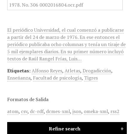
El periódico Universidad, el cual comenzó a publicarse
a partir del 24 de marzo de 1976. En ese entonces el
periódico publicaba ocho columnas y tenía un tiraje de
5 mil ejemplares diarios. En su primer número incluyó
textos de Raúl Rangel Frías, Luis…
Etiquetas:
Alfonso Reyes
,
Atletas
,
Drogadicción
,
Enseñanza
,
Facultad de psicología
,
Tigres
Formatos de Salida
atom
,
csv
,
dc-rdf
,
dcmes-xml
,
json
,
omeka-xml
,
rss2
Refine search