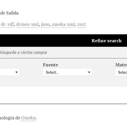
de Salida
,
dc-rdf
,
dcmes-xml
,
json
,
omeka-xml
,
rss2
Refine search
 búsqueda a ciertos campos
Fuente
Mate
nología de
Omeka
.