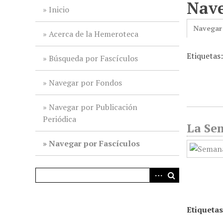
Nave
i
Inicio
n
Navegar
c
Acerca de la Hemeroteca
i
Etiquetas:
p
Búsqueda por Fascículos
a
l
Navegar por Fondos
Navegar por Publicación
Periódica
La Sem
Navegar por Fascículos
Etiquetas