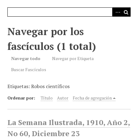
i
n
c
i
Navegar por los
p
a
fascículos (1 total)
l
Navegar todo
Navegar por Etiqueta
Buscar Fascículos
Etiquetas: Robos científicos
Ordenar por:
Título
Autor
Fecha de agregación
La Semana Ilustrada, 1910, Año 2,
No 60, Diciembre 23