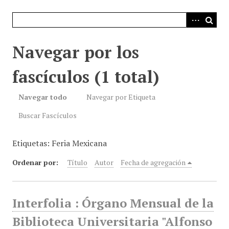
i
n
c
i
Navegar por los
p
a
fascículos (1 total)
l
Navegar todo
Navegar por Etiqueta
Buscar Fascículos
Etiquetas: Feria Mexicana
Ordenar por:
Título
Autor
Fecha de agregación
Interfolia : Órgano Mensual de la
Biblioteca Universitaria "Alfonso