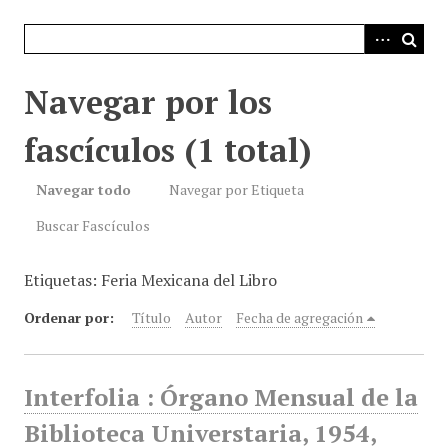
i
n
c
i
Navegar por los
p
a
fascículos (1 total)
l
Navegar todo
Navegar por Etiqueta
Buscar Fascículos
Etiquetas: Feria Mexicana del Libro
Ordenar por:
Título
Autor
Fecha de agregación
Interfolia : Órgano Mensual de la
Biblioteca Universtaria, 1954,