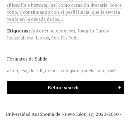
(filosofía e historia), así como creación literaria. Sobre
todo, y continuando con el perfil inicial que la revista
tenía en la década de los…
Etiquetas:
Autores neoleoneses
,
Joaquín García
Izcazcalceta
,
Libros
,
Serafín Peña
Formatos de Salida
atom
,
csv
,
dc-rdf
,
dcmes-xml
,
json
,
omeka-xml
,
rss2
Refine search
Universidad Autónoma de Nuevo Léon, (c) 2020-2030 -