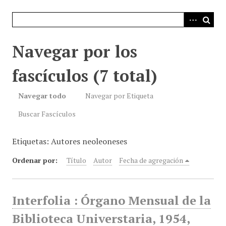
i
n
c
i
Navegar por los
p
a
fascículos (7 total)
l
Navegar todo
Navegar por Etiqueta
Buscar Fascículos
Etiquetas: Autores neoleoneses
Ordenar por:
Título
Autor
Fecha de agregación
Interfolia : Órgano Mensual de la
Biblioteca Universtaria, 1954,