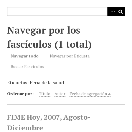
i
n
c
i
Navegar por los
p
a
fascículos (1 total)
l
Navegar todo
Navegar por Etiqueta
Buscar Fascículos
Etiquetas: Feria de la salud
Ordenar por:
Título
Autor
Fecha de agregación
FIME Hoy, 2007, Agosto-
Diciembre