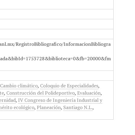
anl.mx/RegistroBibliografico/InformacionBibliogra
ada&bibId=1753728&biblioteca=0&fb=20000&fm
,
Cambio climático
,
Coloquio de Especialidades
,
te
,
Construcción del Polideportivo
,
Evaluación
,
ernidad
,
IV Congreso de Ingeniería Industrial y
mérito ecológico
,
Planeación
,
Santiago N.L.
,