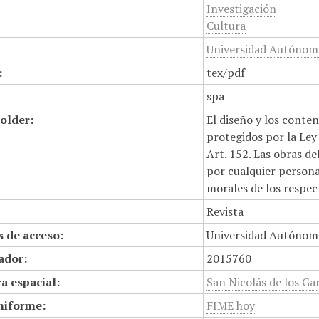
Investigación
Cultura
Universidad Autónoma
:
tex/pdf
spa
older:
El diseño y los conte
protegidos por la Ley 
Art. 152. Las obras d
por cualquier persona,
morales de los respec
Revista
 de acceso:
Universidad Autónom
cador:
2015760
a espacial:
San Nicolás de los Gar
niforme:
FIME hoy