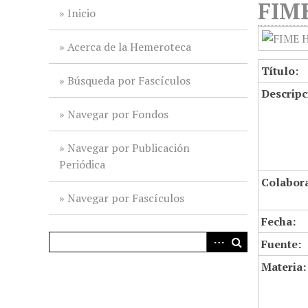
FIME
i
Inicio
n
c
Acerca de la Hemeroteca
i
Título:
p
Búsqueda por Fascículos
Descripc
a
l
Navegar por Fondos
Navegar por Publicación
Periódica
Colabor
Navegar por Fascículos
Fecha:
Fuente:
Materia: