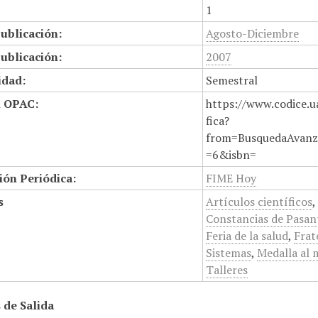
1
ublicación:
Agosto-Diciembre
ublicación:
2007
idad:
Semestral
n OPAC:
https://www.codice.u
fica?
from=BusquedaAvanz
=6&isbn=
ión Periódica:
FIME Hoy
s
Artículos científicos
Constancias de Pasan
Feria de la salud
,
Frat
Sistemas
,
Medalla al 
Talleres
 de Salida