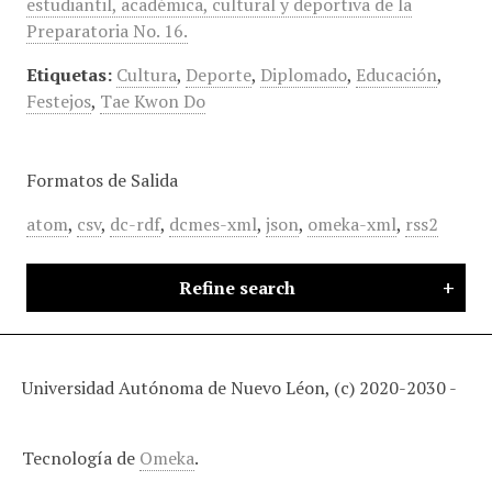
estudiantil, académica, cultural y deportiva de la
Preparatoria No. 16.
Etiquetas:
Cultura
,
Deporte
,
Diplomado
,
Educación
,
Festejos
,
Tae Kwon Do
Formatos de Salida
atom
,
csv
,
dc-rdf
,
dcmes-xml
,
json
,
omeka-xml
,
rss2
Refine search
Universidad Autónoma de Nuevo Léon, (c) 2020-2030 -
Tecnología de
Omeka
.