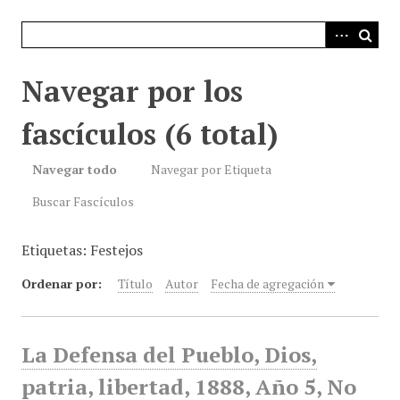
i
n
c
i
Navegar por los
p
a
fascículos (6 total)
l
Navegar todo
Navegar por Etiqueta
Buscar Fascículos
Etiquetas: Festejos
Ordenar por:
Título
Autor
Fecha de agregación
La Defensa del Pueblo, Dios,
patria, libertad, 1888, Año 5, No