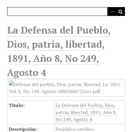
i
n
c
i
La Defensa del Pueblo,
p
a
Dios, patria, libertad,
l
1891, Año 8, No 249,
Agosto 4
Título:
La Defensa del Pueblo, Dios,
patria, libertad, 1891, Año 8,
No 249, Agosto 4
Descripción:
Periódico católico