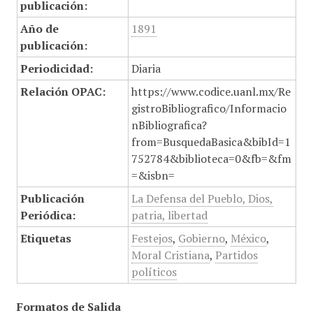
publicación:
Año de
1891
publicación:
Periodicidad:
Diaria
Relación OPAC:
https://www.codice.uanl.mx/Re
gistroBibliografico/Informacio
nBibliografica?
from=BusquedaBasica&bibId=1
752784&biblioteca=0&fb=&fm
=&isbn=
Publicación
La Defensa del Pueblo, Dios,
Periódica:
patria, libertad
Etiquetas
Festejos
,
Gobierno
,
México
,
Moral Cristiana
,
Partidos
políticos
Formatos de Salida