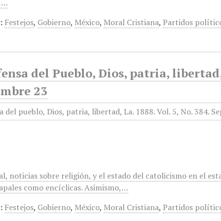
,…
:
Festejos
,
Gobierno
,
México
,
Moral Cristiana
,
Partidos polític
ensa del Pueblo, Dios, patria, libertad
embre 23
l, noticias sobre religión, y el estado del catolicismo en el e
papales como encíclicas. Asimismo,…
:
Festejos
,
Gobierno
,
México
,
Moral Cristiana
,
Partidos polític