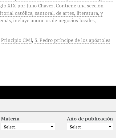
iglo XIX por Julio Chávez. Contiene una sección
itorial católica, santoral, de artes, literatura, y
demás, incluye anuncios de negocios locales,
,
Principio Civil
,
S. Pedro príncipe de los apóstoles
Materia
Año de publicación