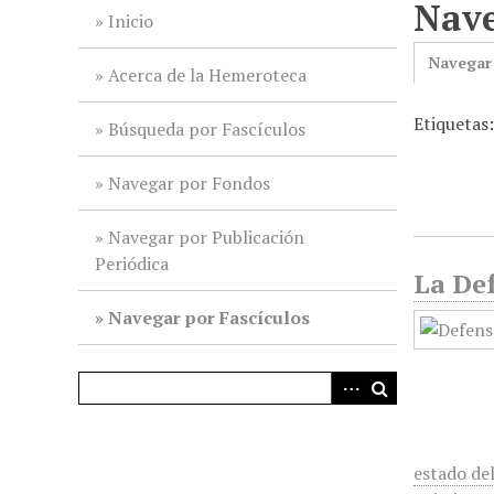
Nave
i
Inicio
n
Navegar
c
Acerca de la Hemeroteca
i
Etiquetas:
p
Búsqueda por Fascículos
a
l
Navegar por Fondos
Navegar por Publicación
Periódica
La Def
Navegar por Fascículos
estado del