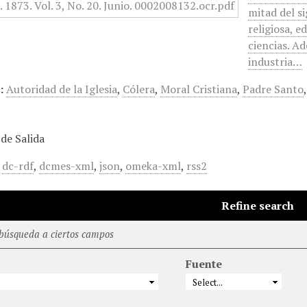
mitad del s
religiosa, ed
ciencias. A
industria…
:
Autoridad de la Iglesia
,
Cólera
,
Moral Cristiana
,
Padre Santo
de Salida
,
dc-rdf
,
dcmes-xml
,
json
,
omeka-xml
,
rss2
Refine search
 búsqueda a ciertos campos
Fuente