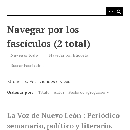
i
n
c
i
Navegar por los
p
a
fascículos (2 total)
l
Navegar todo
Navegar por Etiqueta
Buscar Fascículos
Etiquetas: Festividades cívicas
Ordenar por:
Título
Autor
Fecha de agregación
La Voz de Nuevo León : Periódico
semanario, político y literario.