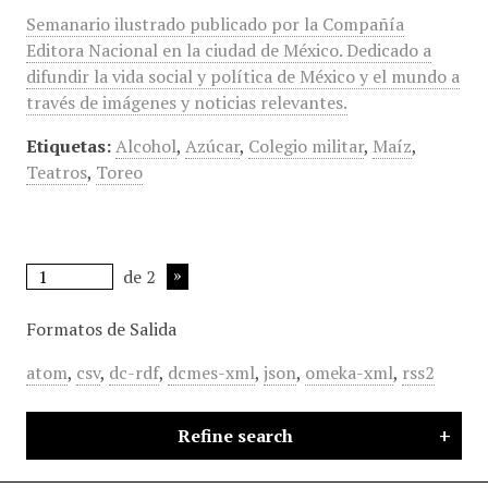
Semanario ilustrado publicado por la Compañía
Editora Nacional en la ciudad de México. Dedicado a
difundir la vida social y política de México y el mundo a
través de imágenes y noticias relevantes.
Etiquetas:
Alcohol
,
Azúcar
,
Colegio militar
,
Maíz
,
Teatros
,
Toreo
de 2
Formatos de Salida
atom
,
csv
,
dc-rdf
,
dcmes-xml
,
json
,
omeka-xml
,
rss2
Refine search