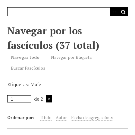
i
n
c
i
Navegar por los
p
a
fascículos (37 total)
l
Navegar todo
Navegar por Etiqueta
Buscar Fascículos
Etiquetas: Maíz
de 2
Ordenar por:
Título
Autor
Fecha de agregación