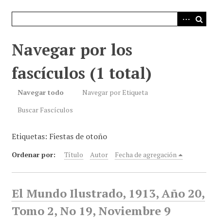
i
n
c
i
Navegar por los
p
a
fascículos (1 total)
l
Navegar todo
Navegar por Etiqueta
Buscar Fascículos
Etiquetas: Fiestas de otoño
Ordenar por:
Título
Autor
Fecha de agregación
El Mundo Ilustrado, 1913, Año 20,
Tomo 2, No 19, Noviembre 9