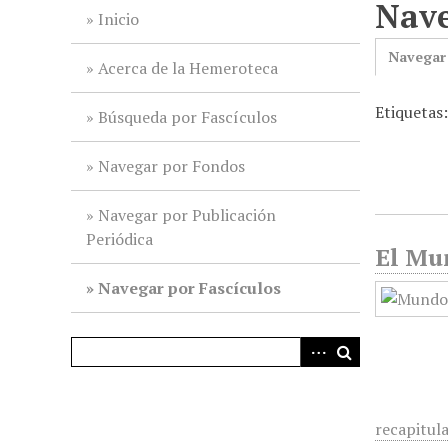
Nave
i
Inicio
n
Navegar
c
Acerca de la Hemeroteca
i
Etiquetas
p
Búsqueda por Fascículos
a
l
Navegar por Fondos
Navegar por Publicación
Periódica
El Mu
Navegar por Fascículos
recapitul