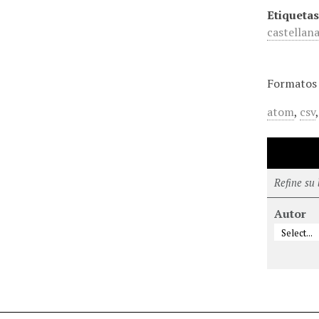
Etiquetas
castellan
Formatos 
atom
,
csv
Refine su
Autor