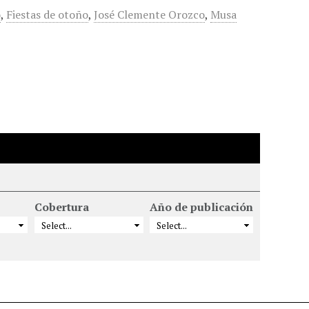
o
,
Fiestas de otoño
,
José Clemente Orozco
,
Musa
Cobertura
Año de publicación