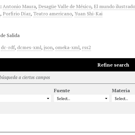
:
Antonio Maura
,
Desagüe Valle de México
,
El mundo ilustrad
a
,
Porfirio Díaz
,
Teatro americano
,
Yuan Shi-Kai
de Salida
,
dc-rdf
,
dcmes-xml
,
json
,
omeka-xml
,
rss2
Refine search
 búsqueda a ciertos campos
Fuente
Materia