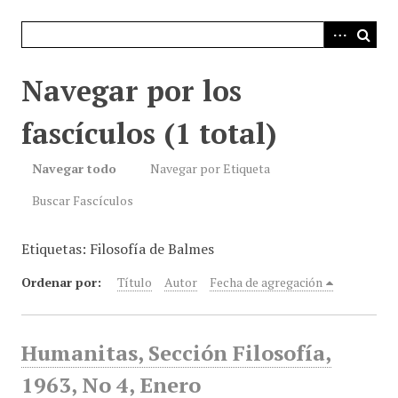
i
n
c
i
Navegar por los
p
a
fascículos (1 total)
l
Navegar todo
Navegar por Etiqueta
Buscar Fascículos
Etiquetas: Filosofía de Balmes
Ordenar por:
Título
Autor
Fecha de agregación
Humanitas, Sección Filosofía,
1963, No 4, Enero