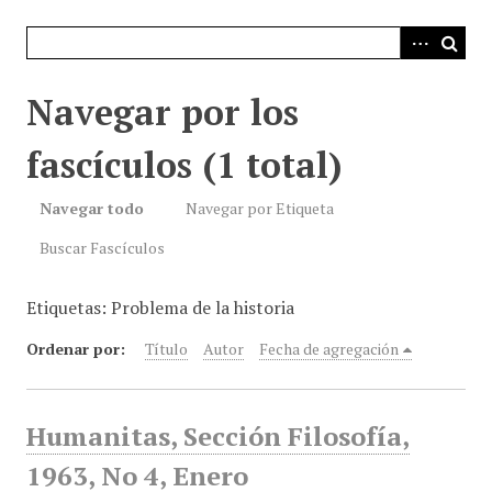
i
n
c
i
Navegar por los
p
a
fascículos (1 total)
l
Navegar todo
Navegar por Etiqueta
Buscar Fascículos
Etiquetas: Problema de la historia
Ordenar por:
Título
Autor
Fecha de agregación
Humanitas, Sección Filosofía,
1963, No 4, Enero